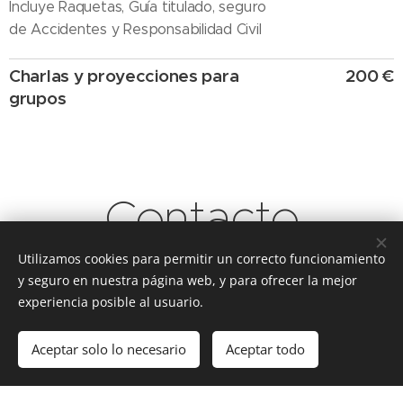
Incluye Raquetas, Guía titulado, seguro
de Accidentes y Responsabilidad Civil
Charlas y proyecciones para
200 €
grupos
Contacto
Utilizamos cookies para permitir un correcto funcionamiento
¿Tienes dudas? No lo dudes, ¡contáctanos
y seguro en nuestra página web, y para ofrecer la mejor
sin compromiso!
experiencia posible al usuario.
Aceptar solo lo necesario
Aceptar todo
Comenzar
¡Crea tu página web gratis!
Nombre