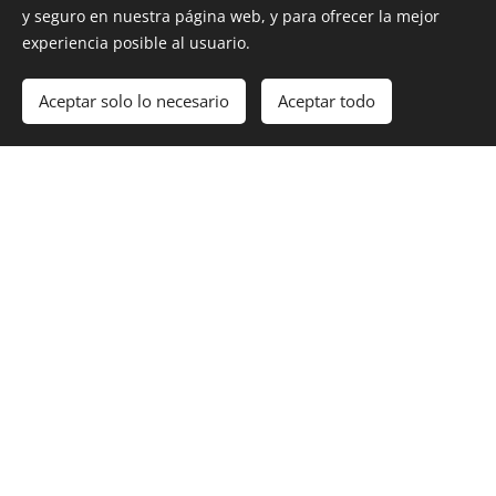
y seguro en nuestra página web, y para ofrecer la mejor
REQUISITOS
experiencia posible al usuario.
- No se requiere experiencia previa
- Una condición física acorde a la actividad.
Aceptar solo lo necesario
Aceptar todo
Comenzar
¡Crea tu página web gratis!
PRECIO
EL PRECIO INCLUYE
- Guía Titulado.
- Seguro de accidentes.
NO INCLUYE
- Transporte.
(Combinación de coches particulares con los
participantes y gastos compartidos).
- Desayuno.
NOTA: El grupo para la salida quedará cerrado