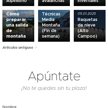
Alpinismo
avalanchas
invernales
06.11.2025
08.02.2025
Cómo
Técnicas
05.01.2025
preparar
Media
Raquetas
una salida
Montaña
de nieve
de
(Fin de
(Alto
montaña
semana)
Campoo)
Artículos antiguos
Apúntate
¡No te quedes sin tu plaza!
Nombre