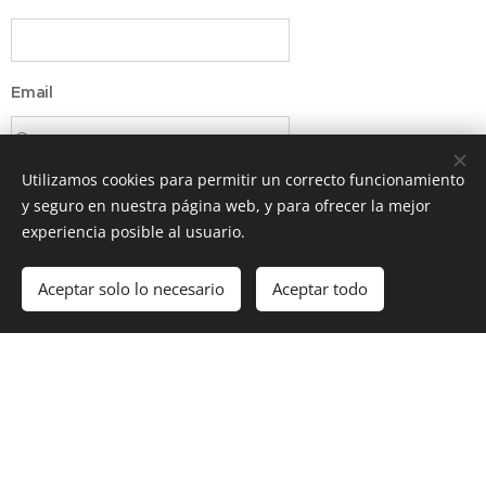
Email
Utilizamos cookies para permitir un correcto funcionamiento
Número de teléfono
y seguro en nuestra página web, y para ofrecer la mejor
experiencia posible al usuario.
Aceptar solo lo necesario
Aceptar todo
Fecha
Comenzar
¡Crea tu página web gratis!
Comentarios