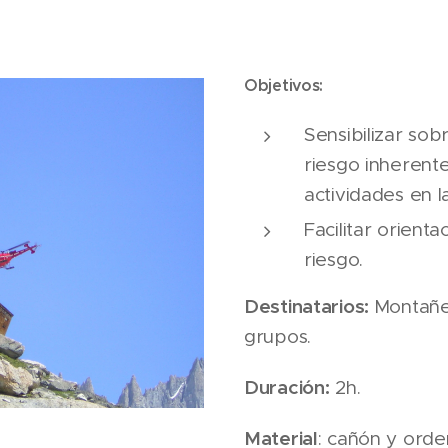
Objetivos:
Sensibilizar sob
riesgo inherente
actividades en 
Facilitar orient
riesgo.
Destinatarios:
Montañe
grupos.
Duración:
2h.
Material
: cañón y orde